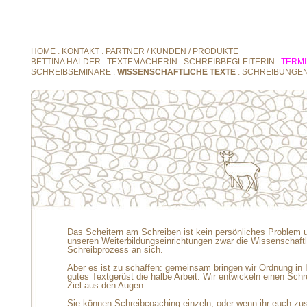
HOME
.
KONTAKT
.
PARTNER / KUNDEN / PRODUKTE
BETTINA HALDER
.
TEXTEMACHERIN
.
SCHREIBBEGLEITERIN
.
TERM
SCHREIBSEMINARE
.
WISSENSCHAFTLICHE TEXTE
.
SCHREIBUNGE
Das Scheitern am Schreiben ist kein persönliches Problem und
unseren Weiterbildungseinrichtungen zwar die Wissenschaftlich
Schreibprozess an sich.
Aber es ist zu schaffen: gemeinsam bringen wir Ordnung in Ih
gutes Textgerüst die halbe Arbeit. Wir entwickeln einen Sch
Ziel aus den Augen.
Sie können Schreibcoaching einzeln, oder wenn ihr euch zus